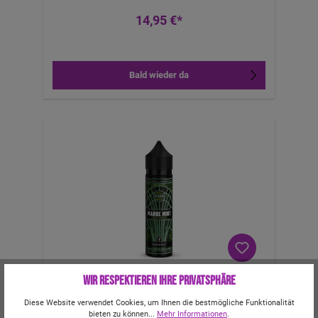
14,95 €*
Bald wieder da
Wir respektieren Ihre Privatsphäre
Flavorist, Maroc Mint 10ml Longfill
Aromashot
Diese Website verwendet Cookies, um Ihnen die bestmögliche Funktionalität
bieten zu können...
Mehr Informationen
.