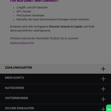
Für wen eignet sich Flavorist?
Longfill- und DIY-Dampfer
MTL Nutzer
Pod System Anwender
Dampfer, die neue Geschmacksrichtungen testen möchten
Entdecke jetzt alle verfügbaren
Flavorist Aromen & Liquids
und finde
deine persönliche Lieblingssorte.
Weitere bekannte Hersteller findest du in unserer
Markenübersicht
.
ZAHLUNGSARTEN
MEIN KONTO
KATEGORIEN
UNTERNEHMEN
SICHER EINKAUFEN
W