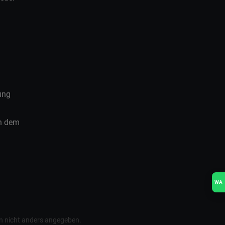
ung
ch dem
WA
 nicht anders angegeben.