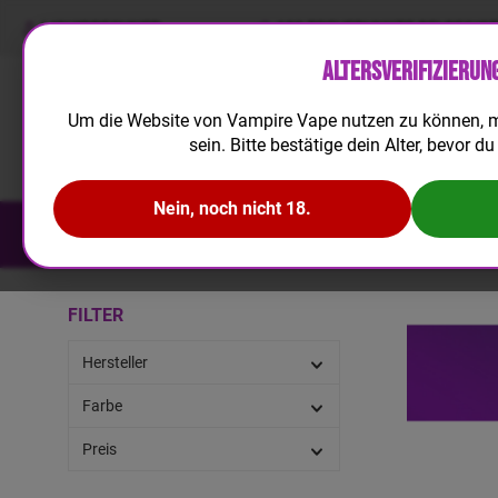
LIQUIDRECHNER
100 TREUEPUNKTE BEI REGIS
Altersverifizierun
Um die Website von Vampire Vape nutzen zu können, m
sein. Bitte bestätige dein Alter, bevor du 
Nein, noch nicht 18.
NEUHEITEN
E-LIQUID
AROMA
FILTER
Hersteller
Farbe
Preis