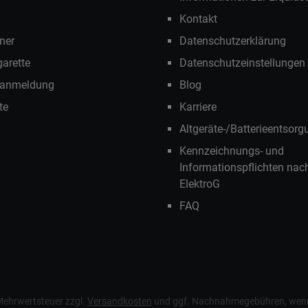
Kontakt
ner
Datenschutzerklärung
garette
Datenschutzeinstellungen
ranmeldung
Blog
te
Karriere
Altgeräte-/Batterieentsorg
Kennzeichnungs- und
Informationspflichten na
ElektroG
FAQ
. Mehrwertsteuer zzgl.
Versandkosten
und ggf. Nachnahmegebühren, wenn