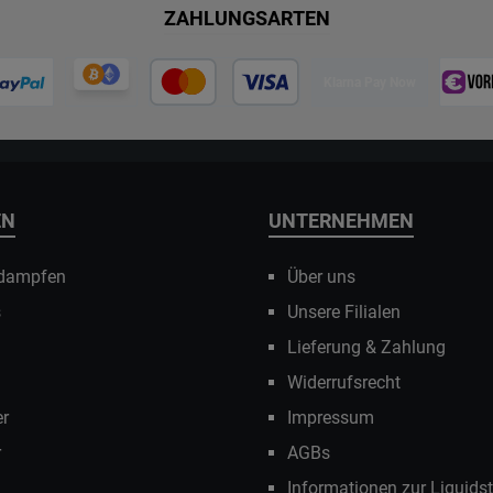
ZAHLUNGSARTEN
Klarna Pay Now
EN
UNTERNEHMEN
 dampfen
Über uns
s
Unsere Filialen
Lieferung & Zahlung
Widerrufsrecht
r
Impressum
r
AGBs
Informationen zur Liquids