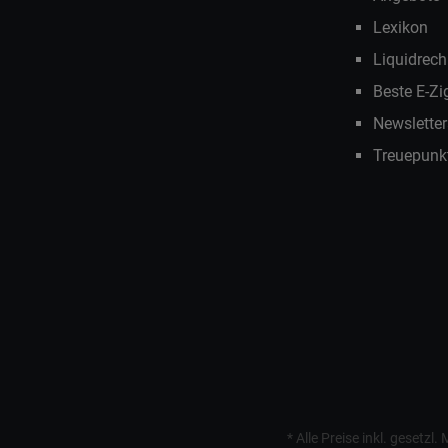
Lexikon
Liquidrech
Beste E-Zi
Newslette
Treuepunk
* Alle Preise inkl. gesetzl