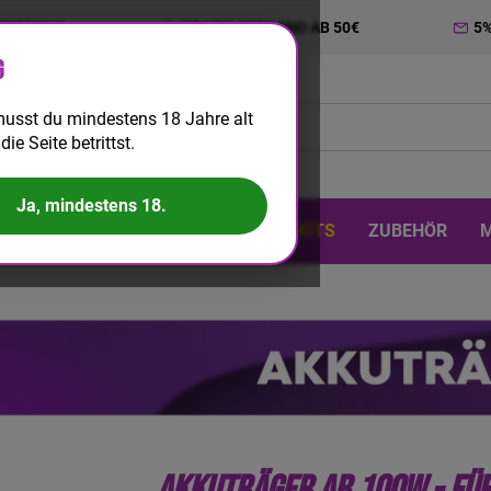
TRIERUNG
GRATIS VERSAND AB 50€
5
g
usst du mindestens 18 Jahre alt
die Seite betrittst.
Ja, mindestens 18.
 & DIY
EINWEG
BIG PUFF
KITS
ZUBEHÖR