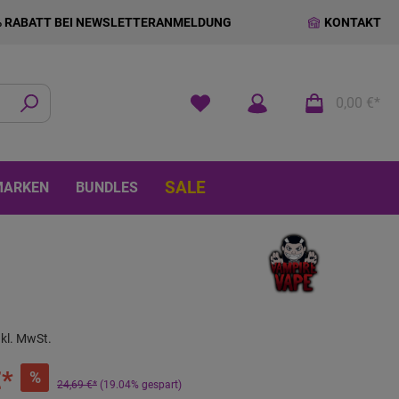
% RABATT BEI NEWSLETTERANMELDUNG
KONTAKT
0,00 €*
SALE
MARKEN
BUNDLES
nkl. MwSt.
€*
%
24,69 €*
(19.04% gespart)