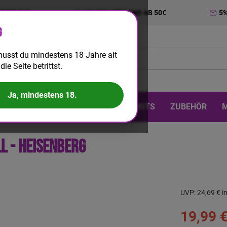
TRIERUNG
GRATIS VERSAND AB 50€
5
g
usst du mindestens 18 Jahre alt
die Seite betrittst.
Ja, mindestens 18.
 & DIY
EINWEG
BIG PUFF
KITS
ZUBEHÖR
l - Heisenberg
UVP:
24,69 €
i
19,99 