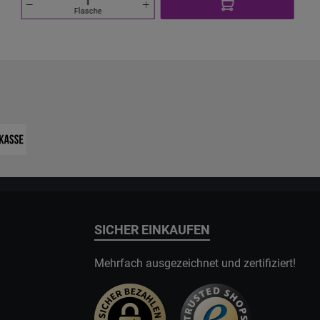
Mischverhältnis: 50/50 (VG/PG) Geschmack: neutral Ideal für:
Flasche
Pod-Systeme, MTL, restriktives RDL, DIY-Mischungen
Anwendung: mit Aroma/Longfill mischen, ggf. Nikotinshots
hinzufügen, gut schütteln Tipp: Nach dem Mischen kurz ruhen
lassen (je nach Aroma), damit sich Geschmack und Basis
optimal verbinden.
SICHER EINKAUFEN
Mehrfach ausgezeichnet und zertifiziert!