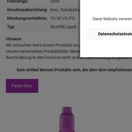
Füllmenge:
50ml
Geschmacksrichtung:
Anis
, Eukalyptus
, Menthol
, Waldfrucht
Mischungsverhältnis:
70/30 VG/PG
Diese Website verwend
Typ:
Shortfill Liquid
Datenschutzeinst
Hinweis:
Wir versuchen stets unsere Produkte so gut wie möglich zu beschreib
Unsere verwendeten Produktbilder dienen lediglich der Darstellung des
Beschreibung/in den Features steht und im Lieferumfang aufgeführt i
Sale-Artikel können Produkte sein, die über dem empfohlenen
Passt dazu