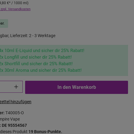
9,80 €
* / 1000 ml)
 zzgl. Versandkosten
ar.
gbar, Lieferzeit: 2 - 3 Werktage
4x 10ml E-Liquid und sicher dir 25% Rabatt!
2x Longfill und sicher dir 25% Rabatt!
2x Shortfill und sicher dir 25% Rabatt!
2x 30ml Aroma und sicher dir 25% Rabatt!
In den Warenkorb
ettel hinzufügen
er:
T40005-O
mpire Vape
: DE 95554567
r dieses Produkt
19 Bonus-Punkte.