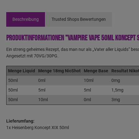
Beschreibung
Trusted Shops Bewertungen
Produktinformationen "Vampire Vape 50ml Koncept S
Ein streng geheimes Rezept, das man nur als „Vater aller Liquids“ be
Angesetzt mit 70VG/30PG.
Menge Liquid
Menge 18mg NicShot
Menge Base
Resultat Niko
50ml
0ml
10ml
0mg
50ml
5ml
5ml
1,5mg
50ml
10ml
0ml
3mg
Lieferumfang:
1x Heisenberg Koncept XIX 50ml