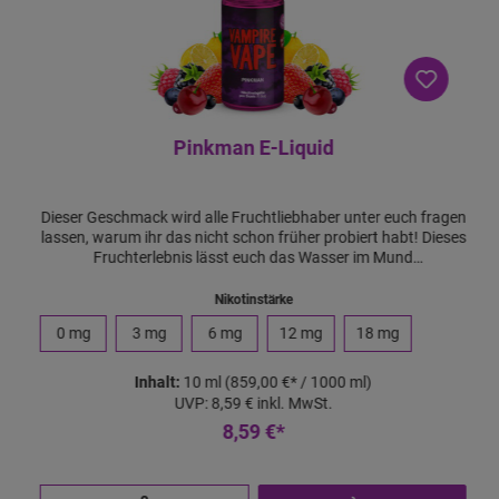
Pinkman E-Liquid
Dieser Geschmack wird alle Fruchtliebhaber unter euch fragen
lassen, warum ihr das nicht schon früher probiert habt! Dieses
Fruchterlebnis lässt euch das Wasser im Mund
zusammenlaufen und bringt eure Geschmacksnerven zum
explodieren. Qualitätsgarantie von Vampire Vape Vampire
Nikotinstärke
Vape steht für die Qualität. Und gemäß dem Motto "Dampfen
0 mg
3 mg
6 mg
12 mg
18 mg
mit Vertrauen", bieten wir Dir die Qualitätsgarantie. Sollte es
mal zu irgendeinem Problem mit einem unserer Liquids oder
Aromen kommen, sorgen wir für schnellen Ersatz für Dich.
Inhalt:
10 ml
(859,00 €* / 1000 ml)
Diesen Vorteil können wir unseren Kunden als Hersteller
UVP:
8,59 €
inkl. MwSt.
bieten. Lieferumfang: 1x Pinkman 10ml E-Liquid
8,59 €*