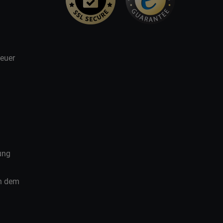
teuer
ung
ch dem