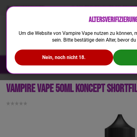
LIQUIDRECHNER
100 TREUEPUNKTE BEI REGIS
Altersverifizierun
Um die Website von Vampire Vape nutzen zu können, m
sein. Bitte bestätige dein Alter, bevor du 
Nein, noch nicht 18.
NEUHEITEN
E-LIQUID
AROMA
Vampire Vape 50ml Koncept Shortfil