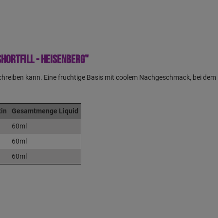
hortfill - Heisenberg"
schreiben kann. Eine fruchtige Basis mit coolem Nachgeschmack, bei dem 
tin
Gesamtmenge Liquid
60ml
60ml
60ml