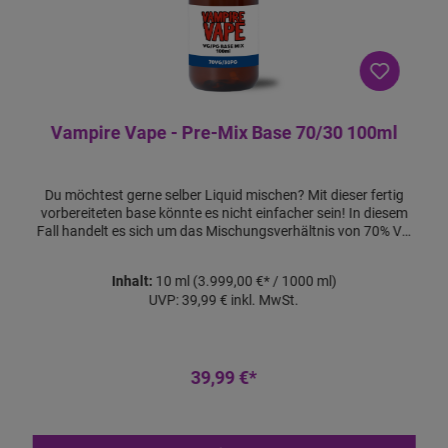
Vampire Vape - Pre-Mix Base 70/30 100ml
Du möchtest gerne selber Liquid mischen? Mit dieser fertig
vorbereiteten base könnte es nicht einfacher sein! In diesem
Fall handelt es sich um das Mischungsverhältnis von 70% VG
und 30% PG in einer 100ml Flasche. Alles was Du jetzt noch
benötigst, ist eines unserer 30ml Aromen und Nikotin-Shots.
Inhalt:
10 ml
(3.999,00 €* / 1000 ml)
Und schon kann es losgehen! Um die benötigten Mengen des
UVP:
39,99 €
inkl. MwSt.
Aromas und der Nikotin-Shots zu bestimmen, kannst Du
unseren Liquidrechner zu rate ziehen. Als weiteres nützliches
Zubehör empfehlen wir Dir eine der Chubby Gorilla
Leerflaschen in einer Größe Deiner Wahl. Produktdetails:
Mischungsverhältnis: 70% VG / 30% PG Volumen: 100ml
39,99 €*
Lieferumfang: 1x 100ml 70/30 Vampire Vape Pre-Mix Base