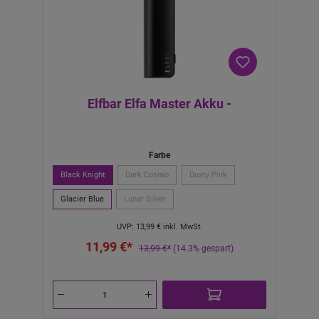
Elfbar Elfa Master Akku -
Farbe
Black Knight
Dark Cosmo
Dusty Pink
Glacier Blue
Lunar Silver
UVP:
13,99 €
inkl. MwSt.
11,99 €*
13,99 €*
(14.3% gespart)