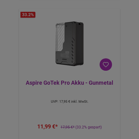
33.2
%
Aspire GoTek Pro Akku - Gunmetal
UVP:
17,95 €
inkl. MwSt.
11,99 €*
17,95 €*
(33.2% gespart)