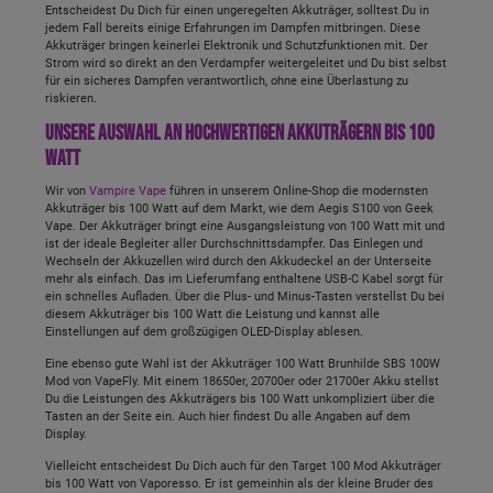
Entscheidest Du Dich für einen ungeregelten Akkuträger, solltest Du in
jedem Fall bereits einige Erfahrungen im Dampfen mitbringen. Diese
Akkuträger bringen keinerlei Elektronik und Schutzfunktionen mit. Der
Strom wird so direkt an den Verdampfer weitergeleitet und Du bist selbst
für ein sicheres Dampfen verantwortlich, ohne eine Überlastung zu
riskieren.
Unsere Auswahl an hochwertigen Akkuträgern bis 100
Watt
Wir von
Vampire Vape
führen in unserem Online-Shop die modernsten
Akkuträger bis 100 Watt auf dem Markt, wie dem Aegis S100 von Geek
Vape. Der Akkuträger bringt eine Ausgangsleistung von 100 Watt mit und
ist der ideale Begleiter aller Durchschnittsdampfer. Das Einlegen und
Wechseln der Akkuzellen wird durch den Akkudeckel an der Unterseite
mehr als einfach. Das im Lieferumfang enthaltene USB-C Kabel sorgt für
ein schnelles Aufladen. Über die Plus- und Minus-Tasten verstellst Du bei
diesem Akkuträger bis 100 Watt die Leistung und kannst alle
Einstellungen auf dem großzügigen OLED-Display ablesen.
Eine ebenso gute Wahl ist der Akkuträger 100 Watt Brunhilde SBS 100W
Mod von VapeFly. Mit einem 18650er, 20700er oder 21700er Akku stellst
Du die Leistungen des Akkuträgers bis 100 Watt unkompliziert über die
Tasten an der Seite ein. Auch hier findest Du alle Angaben auf dem
Display.
Vielleicht entscheidest Du Dich auch für den Target 100 Mod Akkuträger
bis 100 Watt von Vaporesso. Er ist gemeinhin als der kleine Bruder des