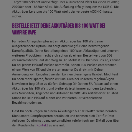
Target 200 bekannt und verfügt über ausreichend Platz für einen 21700er,
20700er oder 18650er Akku. Die Aufladung erfolgt bequem via USB-C. Die
Akkuträger Leistung bis 100 Watt stellt der verbaute AXON-Chipsatz
sicher.
Bestelle jetzt Deine Akkuträger bis 100 Watt bei
Vampire Vape
Für jeden Alltagsdampfer ist ein Akkuträger bis 100 Watt eine
ausgezeichnete Option und sorgt durchweg für eine hervorragende
Dampfqualität. Deine Bestellung eines 100 Watt Akkuträger und unseren
weiteren Produkten macht sich schon ab einem Bestellwert von 50€
versandkostenfrei auf den Weg zu Dir. Meldest Du Dich bei uns an, kannst
Du bei jedem Einkauf Punkte sammeln. Schon 100 Punkte entsprechen
einem Wert von 5€ und die ersten machst Du direkt mit Deiner
Anmeldung voll. Eingelöst werden können diesen ganz flexibel. Möchtest
Du noch mehr sparen, freuen wir uns, Dich bei unserem regelmäßigen
Newsletter begrüßen zu dürfen. Schnapp Dir Deinen 5% Rabatt auf einen
Akkuträger bis 100 Watt und bleibe ab jetzt immer auf dem Laufenden,
was Neuheiten, Angebote und Aktionen betrifft. Als zertifizierter Trusted
Shops ist Dein Einkauf sicher und wir bieten Dir verschiedene
Bezahlmethoden an.
Hast Du noch Fragen zu einem Akkuträger bis 100 Watt? Gerne beraten
Dich unsere Dampfexperten persönlich und nehmen sich Zeit für Dein
Anliegen. Du nimmst ganz unkompliziert telefonisch, per E-Mail oder über
den Kundenchat
Kontakt
zu uns auf.