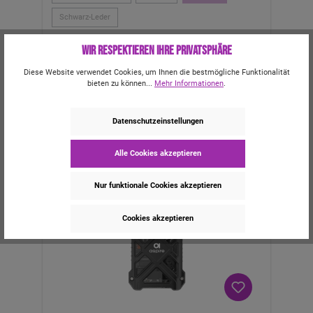
Schwarz-Leder
UVP:
47,95 €
inkl. MwSt.
Wir respektieren Ihre Privatsphäre
47,95 €*
Diese Website verwendet Cookies, um Ihnen die bestmögliche Funktionalität
bieten zu können...
Mehr Informationen
.
Bald wieder da
Datenschutzeinstellungen
Alle Cookies akzeptieren
Nur funktionale Cookies akzeptieren
Cookies akzeptieren