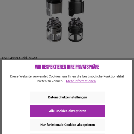
UVP:
49,99 €
inkl. MwSt.
Wir respektieren Ihre Privatsphäre
%
33,29 €*
49,99 €*
(33% gespart)
Diese Website verwendet Cookies, um Ihnen die bestmögliche Funktionalität
Inhalt:
1 Stück
bieten zu können...
Mehr Informationen
.
Preise inkl. MwSt. zzgl. Versandkosten
Momentan nicht verfügbar
Datenschutzeinstellungen
Farbe
Edelstahl
Alle Cookies akzeptieren
Kauf 4x 10ml E-Liquid und sicher dir 25% Rabatt!
Nur funktionale Cookies akzeptieren
Kauf 2x Longfill und sicher dir 25% Rabatt!