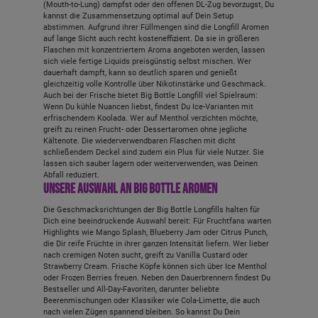
(Mouth-to-Lung) dampfst oder den offenen DL-Zug bevorzugst, Du
kannst die Zusammensetzung optimal auf Dein Setup
abstimmen. Aufgrund ihrer Füllmengen sind die Longfill Aromen
auf lange Sicht auch recht kosteneffizient. Da sie in größeren
Flaschen mit konzentriertem Aroma angeboten werden, lassen
sich viele fertige Liquids preisgünstig selbst mischen. Wer
dauerhaft dampft, kann so deutlich sparen und genießt
gleichzeitig volle Kontrolle über Nikotinstärke und Geschmack.
Auch bei der Frische bietet Big Bottle Longfill viel Spielraum:
Wenn Du kühle Nuancen liebst, findest Du Ice-Varianten mit
erfrischendem Koolada. Wer auf Menthol verzichten möchte,
greift zu reinen Frucht- oder Dessertaromen ohne jegliche
Kältenote. Die wiederverwendbaren Flaschen mit dicht
schließendem Deckel sind zudem ein Plus für viele Nutzer. Sie
lassen sich sauber lagern oder weiterverwenden, was Deinen
Abfall reduziert.
Unsere Auswahl an Big Bottle Aromen
Die Geschmacksrichtungen der Big Bottle Longfills halten für
Dich eine beeindruckende Auswahl bereit: Für Fruchtfans warten
Highlights wie Mango Splash, Blueberry Jam oder Citrus Punch,
die Dir reife Früchte in ihrer ganzen Intensität liefern. Wer lieber
nach cremigen Noten sucht, greift zu Vanilla Custard oder
Strawberry Cream. Frische Köpfe können sich über Ice Menthol
oder Frozen Berries freuen. Neben den Dauerbrennern findest Du
Bestseller und All-Day-Favoriten, darunter beliebte
Beerenmischungen oder Klassiker wie Cola-Limette, die auch
nach vielen Zügen spannend bleiben. So kannst Du Dein