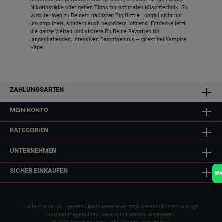
Nikotinstärke oder geben Tipps zur optimalen Mischtechnik. So
wird der Weg zu Deinem nächsten Big Bottle Longfill nicht nur
unkompliziert, sondern auch besonders lohnend. Entdecke jetzt
die ganze Vielfalt und sichere Dir Deine Favoriten für
langanhaltenden, intensiven Dampfgenuss – direkt bei Vampire
Vape.
ZAHLUNGSARTEN
MEIN KONTO
KATEGORIEN
UNTERNEHMEN
SICHER EINKAUFEN
W
* Alle Preise inkl. gesetzl. Mehrwertsteuer zzgl.
Versandkosten
und ggf.
Nachnahmegebühren, wenn nicht anders angegeben.