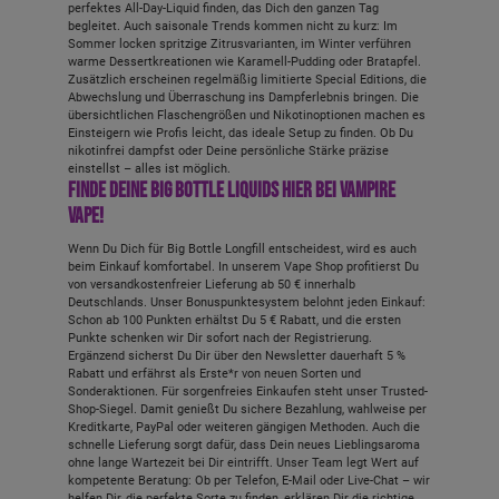
perfektes All-Day-Liquid finden, das Dich den ganzen Tag
begleitet. Auch saisonale Trends kommen nicht zu kurz: Im
Sommer locken spritzige Zitrusvarianten, im Winter verführen
warme Dessertkreationen wie Karamell-Pudding oder Bratapfel.
Zusätzlich erscheinen regelmäßig limitierte Special Editions, die
Abwechslung und Überraschung ins Dampferlebnis bringen. Die
übersichtlichen Flaschengrößen und Nikotinoptionen machen es
Einsteigern wie Profis leicht, das ideale Setup zu finden. Ob Du
nikotinfrei dampfst oder Deine persönliche Stärke präzise
einstellst – alles ist möglich.
Finde Deine Big Bottle Liquids hier bei Vampire
Vape!
Wenn Du Dich für Big Bottle Longfill entscheidest, wird es auch
beim Einkauf komfortabel. In unserem Vape Shop profitierst Du
von versandkostenfreier Lieferung ab 50 € innerhalb
Deutschlands. Unser Bonuspunktesystem belohnt jeden Einkauf:
Schon ab 100 Punkten erhältst Du 5 € Rabatt, und die ersten
Punkte schenken wir Dir sofort nach der Registrierung.
Ergänzend sicherst Du Dir über den Newsletter dauerhaft 5 %
Rabatt und erfährst als Erste*r von neuen Sorten und
Sonderaktionen. Für sorgenfreies Einkaufen steht unser Trusted-
Shop-Siegel. Damit genießt Du sichere Bezahlung, wahlweise per
Kreditkarte, PayPal oder weiteren gängigen Methoden. Auch die
schnelle Lieferung sorgt dafür, dass Dein neues Lieblingsaroma
ohne lange Wartezeit bei Dir eintrifft. Unser Team legt Wert auf
kompetente Beratung: Ob per Telefon, E-Mail oder Live-Chat – wir
helfen Dir, die perfekte Sorte zu finden, erklären Dir die richtige