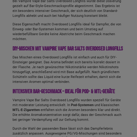
Bei Vampire Vape Bar Salts Overdosed Longfills wurde diese Dosierung
gezielt auf Bar-Style-Geschmacksprofile abgestimmt. Das Ergebnis ist
ein besonders intensiver Geschmack, der sich deutlich von Standard-
Longfills abhebt und auch bei häufiger Nutzung konstant bleibt.
Diese Eigenschaft macht Overdosed Longfills ideal für Dampfer, die von
Einweg- oder Bar-Systemen kommen und beim Umstieg auf
wiederbefüllbare Geräte keine Abstriche beim Geschmack machen
möchten.
DIY-Mischen mit Vampire Vape Bar Salts Overdosed Longfills
Das Mischen eines Overdosed Longfills ist einfach und auch für DIY-
Einsteiger geeignet. Das Aroma befindet sich bereits korrekt dosiert in
der Flasche. Je nach gewünschter Nikotinstärke werden Nikotinshots
hinzugefügt, anschließend wird mit Base aufgefüllt. Nach gründlichem
Schütteln sollte das Liquid eine kurze Reifezeit erhalten, damit sich die
intensiven Aromen optimal verbinden.
Intensiver Bar-Geschmack – ideal für Pod- & MTL-Geräte
Vampire Vape Bar Salts Overdosed Longfills wurden speziell für Geräte
mit moderater Leistung entwickelt. In
Pod-Systemen
und klassischen
MTL-E-Zigaretten
entfalten sich die Aromen besonders klar und direkt.
Die erhöhte Aromakonzentration sorgt dafür, dass der Geschmack auch
bei geringer Verdampfung voll zur Geltung kommt.
Durch die Wahl der passenden Base lässt sich das Dampferlebnis
zusätzlich anpassen. Ausgewogene PG/VG-Mischungen sind besonders