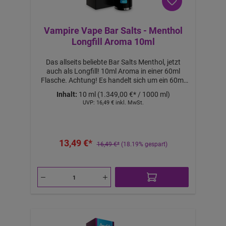
Vampire Vape Bar Salts - Menthol
Longfill Aroma 10ml
Das allseits beliebte Bar Salts Menthol, jetzt
auch als Longfill! 10ml Aroma in einer 60ml
Flasche. Achtung! Es handelt sich um ein 60ml
Longfill Aroma. Mit 50ml Base auffüllen, um
Inhalt:
10 ml
(1.349,00 €* / 1000 ml)
60ml Liquid mit 0mg Nikotin zu erhalten. Mit
UVP:
16,49 €
inkl. MwSt.
10ml 18mg NicShot & 40ml Base auffüllen, um
60ml Liquid mit ca. 3mg Nikotin zu erhalten. Mit
20ml 18mg Nicshot & 30ml Base auffüllen, um
60ml Liquid mit ca. 6mg Nikotin zu erhalten.
13,49 €*
Nicht pur dampfen! Lieferumfang: 1x Bar Salts
16,49 €*
(18.19% gespart)
Menthol Longfill Aroma 10ml Features:
a
b
1
0,
1
2
€
-
B
ei
m
K
a