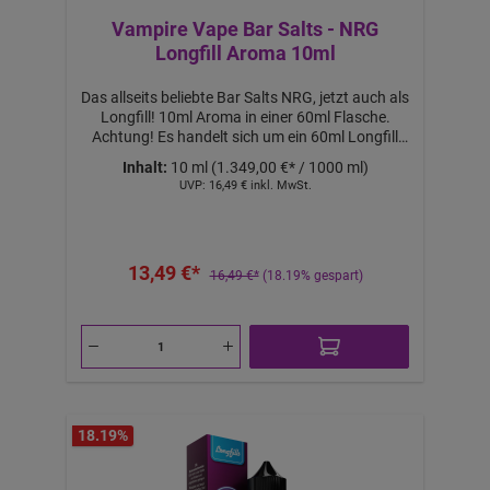
Vampire Vape Bar Salts - NRG
Longfill Aroma 10ml
Das allseits beliebte Bar Salts NRG, jetzt auch als
Longfill! 10ml Aroma in einer 60ml Flasche.
Achtung! Es handelt sich um ein 60ml Longfill
Aroma. Mit 50ml Base auffüllen, um 60ml Liquid
Inhalt:
10 ml
(1.349,00 €* / 1000 ml)
mit 0mg Nikotin zu erhalten. Mit 10ml 18mg
UVP:
16,49 €
inkl. MwSt.
NicShot & 40ml Base auffüllen, um 60ml Liquid
mit ca. 3mg Nikotin zu erhalten. Mit 20ml 18mg
Nicshot & 30ml Base auffüllen, um 60ml Liquid
mit ca. 6mg Nikotin zu erhalten. Nicht pur
13,49 €*
dampfen! Lieferumfang: 1x Bar Salts NRG
16,49 €*
(18.19% gespart)
Longfill Aroma 10ml Features:
18.19
%