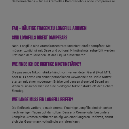
Selbermischens – für ein kraftvolles Dampferlebnis ohne Kompromisse.
FAQ – häufige Fragen zu Longfill Aromen
Sind Longfills direkt dampfbar?
Nein. Longfills sind Aromakonzentrate und nicht direkt dampfbar. Sie
müssen zunächst mit Base und optional Nikotinshots aufgefüllt werden.
Erst nach dem Mischen ist das Liquid einsatzbereit.
Wie finde ich die richtige Nikotinstärke?
Die passende Nikotinstärke hängt vom verwendeten Gerät (Pod, MTL
oder DTL) sowie von deiner persönlichen Gewohnheit ab. Viele Nutzer
starten mit einer moderaten Stärke und passen diese bei Bedarf an.
Wenn du unsicher bist, ist eine niedrigere Nikotinstärke oft der sichere
Einstieg.
Wie lange muss ein Longfill reifen?
Die Reifezeit variiert je nach Aroma. Fruchtige Longfills sind oft schon
nach wenigen Tagen gut dampfbar. Dessert-, Creme- oder besonders
komplexe Aromen profitieren häufig von einer längeren Reifezeit, damit
sich der Geschmack vollständig entfalten kann.