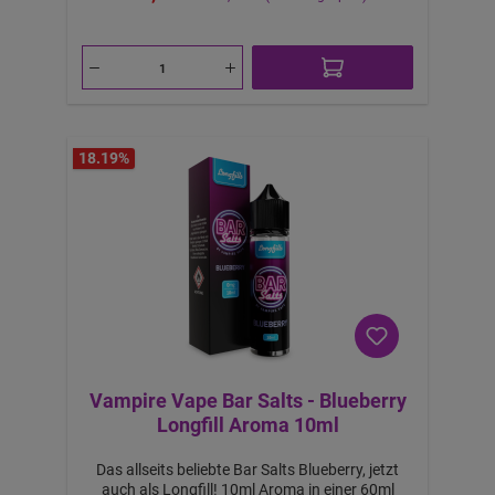
Pink Lemonade Longfill Aroma 10ml Features:
a
b
1
0,
1
2
€
-
B
ei
m
18.19
%
K
a
uf
v
o
n
2
S
tü
c
k
Vampire Vape Bar Salts - Blueberry
Longfill Aroma 10ml
Das allseits beliebte Bar Salts Blueberry, jetzt
auch als Longfill! 10ml Aroma in einer 60ml