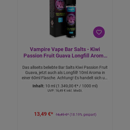
Vampire Vape Bar Salts - Kiwi
Passion Fruit Guava Longfill Aroma
10ml
Das allseits beliebte Bar Salts Kiwi Passion Fruit
Guava, jetzt auch als Longfill! 10ml Aroma in
einer 60ml Flasche. Achtung! Es handelt sich um
ein 60ml Longfill Aroma. Mit 50ml Base
Inhalt:
10 ml
(1.349,00 €* / 1000 ml)
auffüllen, um 60ml Liquid mit 0mg Nikotin zu
UVP:
16,49 €
inkl. MwSt.
erhalten. Mit 10ml 18mg NicShot & 40ml Base
auffüllen, um 60ml Liquid mit ca. 3mg Nikotin zu
erhalten. Mit 20ml 18mg Nicshot & 30ml Base
auffüllen, um 60ml Liquid mit ca. 6mg Nikotin zu
13,49 €*
erhalten. Nicht pur dampfen! Lieferumfang: 1x
16,49 €*
(18.19% gespart)
Bar Salts Kiwi Passion Fruit Guava Longfill
Aroma 10ml Features: