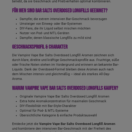
beliebt, da sie Geschmack und Fließverhalten optimal kombinieren.
Für wen sind Bar Salts Overdosed Longfills geeignet?
Dampfer, die extrem intensiven Bar-Geschmack bevorzugen
Umsteiger von Einweg- oder Bar-Systemen
DIY-Fans, die ihr Liquid selbst mischen möchten
Nutzer von Pod- und MTL-Geräten
Dampfer, denen klassische Longfills zu mild sind
Geschmacksprofil & Charakter
Die Vampire Vape Bar Salts Overdosed Longfill Aromen zeichnen sich
durch klare, direkte und kräftige Geschmacksprofile aus. Fruchtige, süße
oder frische Noten stehen im Vordergrund und erinnern an bekannte Bar-
Liquids. Dank der Overdosed-Formel bleiben diese Aromen auch nach
dem Mischen intensiv und gleichmäßig – ideal als starkes All-Day-
Aroma.
Warum Vampire Vape Bar Salts Overdosed Longfills kaufen?
Originale Vampire Vape Bar Salts Overdosed Longfill Aromen
Extra hohe Aromakonzentration für maximalen Geschmack
DIY-Flexibilität mit Bar-Style-Charakter
Optimal für Pod- & MTL-Systeme
Übersichtliche Kategorie & einfache Produktauswahl
Entdecke jetzt die
Vampire Vape Bar Salts Overdosed Longfill Aromen
und kombiniere den intensiven Bar-Geschmack mit der Freiheit des