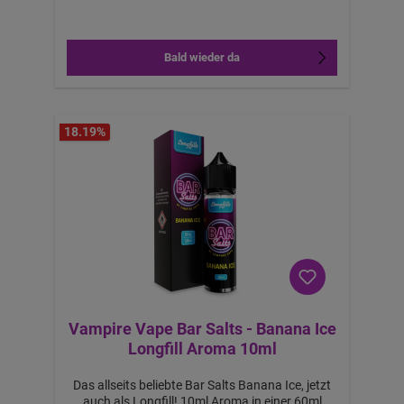
Lemon Lime Longfill Aroma 10ml Features:
a
b
1
Bald wieder da
0,
1
2
€
-
B
ei
m
18.19
%
K
a
uf
v
o
n
2
S
tü
c
k
Vampire Vape Bar Salts - Banana Ice
Longfill Aroma 10ml
Das allseits beliebte Bar Salts Banana Ice, jetzt
auch als Longfill! 10ml Aroma in einer 60ml