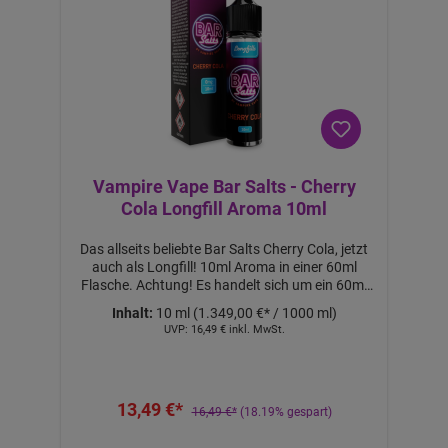
o
n
2
S
tü
c
k
Vampire Vape Bar Salts - Cherry
Cola Longfill Aroma 10ml
Das allseits beliebte Bar Salts Cherry Cola, jetzt
auch als Longfill! 10ml Aroma in einer 60ml
Flasche. Achtung! Es handelt sich um ein 60ml
Longfill Aroma. Mit 50ml Base auffüllen, um
Inhalt:
10 ml
(1.349,00 €* / 1000 ml)
60ml Liquid mit 0mg Nikotin zu erhalten. Mit
UVP:
16,49 €
inkl. MwSt.
10ml 18mg NicShot & 40ml Base auffüllen, um
60ml Liquid mit ca. 3mg Nikotin zu erhalten. Mit
20ml 18mg Nicshot & 30ml Base auffüllen, um
60ml Liquid mit ca. 6mg Nikotin zu erhalten.
13,49 €*
Nicht pur dampfen! Lieferumfang: 1x Bar Salts
16,49 €*
(18.19% gespart)
Cherry Cola Longfill Aroma 10ml Features: