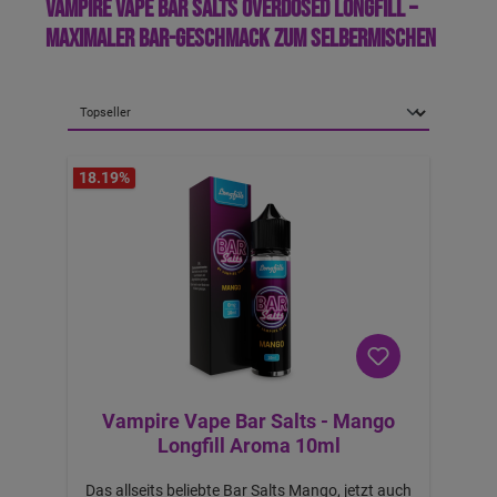
Vampire Vape Bar Salts Overdosed Longfill –
maximaler Bar-Geschmack zum Selbermischen
a
b
1
0,
1
2
€
-
B
ei
m
18.19
%
K
a
uf
v
o
n
2
S
tü
c
k
Vampire Vape Bar Salts - Mango
Longfill Aroma 10ml
Das allseits beliebte Bar Salts Mango, jetzt auch