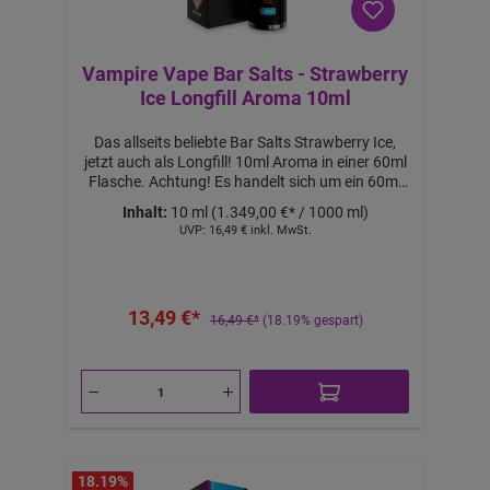
Vampire Vape Bar Salts - Strawberry
Ice Longfill Aroma 10ml
Das allseits beliebte Bar Salts Strawberry Ice,
jetzt auch als Longfill! 10ml Aroma in einer 60ml
Flasche. Achtung! Es handelt sich um ein 60ml
Longfill Aroma. Mit 50ml Base auffüllen, um
Inhalt:
10 ml
(1.349,00 €* / 1000 ml)
60ml Liquid mit 0mg Nikotin zu erhalten. Mit
UVP:
16,49 €
inkl. MwSt.
10ml 18mg NicShot & 40ml Base auffüllen, um
60ml Liquid mit ca. 3mg Nikotin zu erhalten. Mit
20ml 18mg Nicshot & 30ml Base auffüllen, um
60ml Liquid mit ca. 6mg Nikotin zu erhalten.
13,49 €*
Nicht pur dampfen! Lieferumfang: 1x Bar Salts
16,49 €*
(18.19% gespart)
Strawberry Ice Longfill Aroma 10ml Features:
a
b
1
0,
1
2
€
-
B
ei
m
18.19
%
K