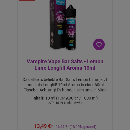
a
uf
v
o
n
2
S
tü
c
k
Vampire Vape Bar Salts - Lemon
Lime Longfill Aroma 10ml
Das allseits beliebte Bar Salts Lemon Lime, jetzt
auch als Longfill! 10ml Aroma in einer 60ml
Flasche. Achtung! Es handelt sich um ein 60ml
Longfill Aroma. Mit 50ml Base auffüllen, um
Inhalt:
10 ml
(1.349,00 €* / 1000 ml)
60ml Liquid mit 0mg Nikotin zu erhalten. Mit
UVP:
16,49 €
inkl. MwSt.
10ml 18mg NicShot & 40ml Base auffüllen, um
60ml Liquid mit ca. 3mg Nikotin zu erhalten. Mit
20ml 18mg Nicshot & 30ml Base auffüllen, um
60ml Liquid mit ca. 6mg Nikotin zu erhalten.
13,49 €*
Nicht pur dampfen! Lieferumfang: 1x Bar Salts
16,49 €*
(18.19% gespart)