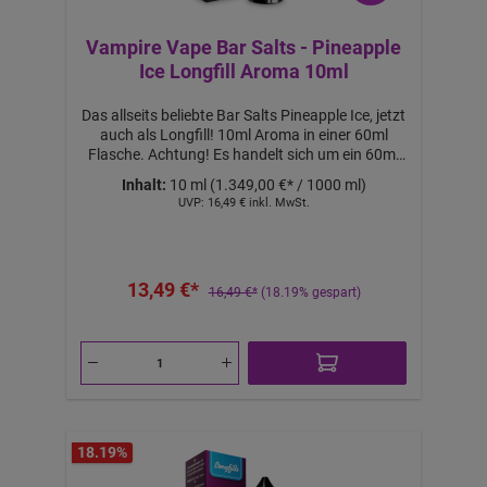
Vampire Vape Bar Salts - Pineapple
Ice Longfill Aroma 10ml
Das allseits beliebte Bar Salts Pineapple Ice, jetzt
auch als Longfill! 10ml Aroma in einer 60ml
Flasche. Achtung! Es handelt sich um ein 60ml
Longfill Aroma. Mit 50ml Base auffüllen, um
Inhalt:
10 ml
(1.349,00 €* / 1000 ml)
60ml Liquid mit 0mg Nikotin zu erhalten. Mit
UVP:
16,49 €
inkl. MwSt.
10ml 18mg NicShot & 40ml Base auffüllen, um
60ml Liquid mit ca. 3mg Nikotin zu erhalten. Mit
20ml 18mg Nicshot & 30ml Base auffüllen, um
60ml Liquid mit ca. 6mg Nikotin zu erhalten.
13,49 €*
Nicht pur dampfen! Lieferumfang: 1x Bar Salts
16,49 €*
(18.19% gespart)
Pineapple Ice Longfill Aroma 10ml Features:
a
b
1
0,
1
2
€
-
B
ei
m
18.19
%
K
a
uf
v