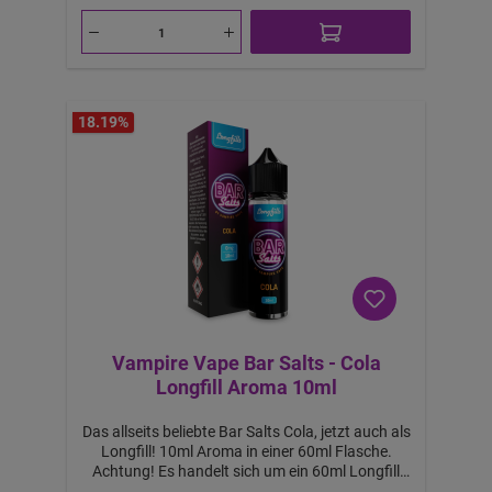
a
b
1
0,
1
2
€
-
B
ei
m
18.19
%
K
a
uf
v
o
n
2
S
tü
c
k
Vampire Vape Bar Salts - Cola
Longfill Aroma 10ml
Das allseits beliebte Bar Salts Cola, jetzt auch als
Longfill! 10ml Aroma in einer 60ml Flasche.
Achtung! Es handelt sich um ein 60ml Longfill
Aroma. Mit 50ml Base auffüllen, um 60ml Liquid