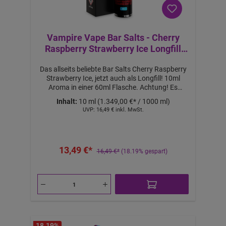
Vampire Vape Bar Salts - Cherry
Raspberry Strawberry Ice Longfill
Aroma 10ml
Das allseits beliebte Bar Salts Cherry Raspberry
Strawberry Ice, jetzt auch als Longfill! 10ml
Aroma in einer 60ml Flasche. Achtung! Es
handelt sich um ein 60ml Longfill Aroma. Mit
Inhalt:
10 ml
(1.349,00 €* / 1000 ml)
50ml Base auffüllen, um 60ml Liquid mit 0mg
UVP:
16,49 €
inkl. MwSt.
Nikotin zu erhalten. Mit 10ml 18mg NicShot &
40ml Base auffüllen, um 60ml Liquid mit ca. 3mg
Nikotin zu erhalten. Mit 20ml 18mg Nicshot &
30ml Base auffüllen, um 60ml Liquid mit ca. 6mg
13,49 €*
Nikotin zu erhalten. Nicht pur dampfen!
16,49 €*
(18.19% gespart)
Lieferumfang: 1x Bar Salts Cherry Raspberry
Strawberry Ice Longfill Aroma 10ml Features:
a
b
1
0,
1
2
€
-
B
ei
m
18.19
%