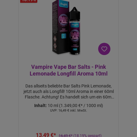
K
a
uf
v
o
n
2
S
tü
c
k
Vampire Vape Bar Salts - Pink
Lemonade Longfill Aroma 10ml
Das allseits beliebte Bar Salts Pink Lemonade,
jetzt auch als Longfill! 10ml Aroma in einer 60ml
Flasche. Achtung! Es handelt sich um ein 60ml
Longfill Aroma. Mit 50ml Base auffüllen, um
Inhalt:
10 ml
(1.349,00 €* / 1000 ml)
60ml Liquid mit 0mg Nikotin zu erhalten. Mit
UVP:
16,49 €
inkl. MwSt.
10ml 18mg NicShot & 40ml Base auffüllen, um
60ml Liquid mit ca. 3mg Nikotin zu erhalten. Mit
20ml 18mg Nicshot & 30ml Base auffüllen, um
60ml Liquid mit ca. 6mg Nikotin zu erhalten.
13,49 €*
Nicht pur dampfen! Lieferumfang: 1x Bar Salts
16,49 €*
(18.19% gespart)