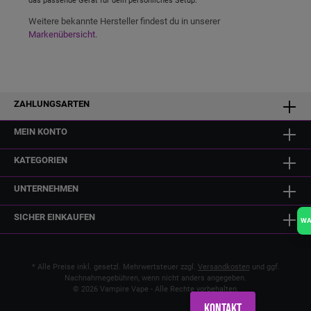
das passende Gerät für dein persönliches Setup.
Weitere bekannte Hersteller findest du in unserer
Markenübersicht
.
ZAHLUNGSARTEN
MEIN KONTO
KATEGORIEN
UNTERNEHMEN
SICHER EINKAUFEN
W
* Alle Preise inkl. gesetzl. Mehrwertsteuer zzgl.
Versandkosten
und ggf.
Nachnahmegebühren, wenn nicht anders angegeben.
© 2026 Vampire Vape - Alle Rechte vorbehalten.
Kontakt