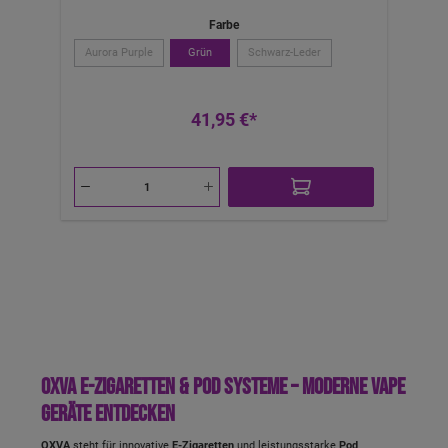
Farbe
Aurora Purple
Grün
Schwarz-Leder
41,95 €*
OXVA E-Zigaretten & Pod Systeme – moderne Vape
Geräte entdecken
OXVA
steht für innovative
E-Zigaretten
und leistungsstarke
Pod