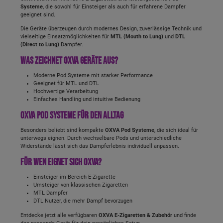
Systeme
, die sowohl für Einsteiger als auch für erfahrene Dampfer
geeignet sind.
Die Geräte überzeugen durch modernes Design, zuverlässige Technik und
vielseitige Einsatzmöglichkeiten für
MTL (Mouth to Lung)
und
DTL
(Direct to Lung)
Dampfer.
Was zeichnet OXVA Geräte aus?
Moderne Pod Systeme mit starker Performance
Geeignet für MTL und DTL
Hochwertige Verarbeitung
Einfaches Handling und intuitive Bedienung
OXVA Pod Systeme für den Alltag
Besonders beliebt sind kompakte
OXVA Pod Systeme
, die sich ideal für
unterwegs eignen. Durch wechselbare Pods und unterschiedliche
Widerstände lässt sich das Dampferlebnis individuell anpassen.
Für wen eignet sich OXVA?
Einsteiger im Bereich E-Zigarette
Umsteiger von klassischen Zigaretten
MTL Dampfer
DTL Nutzer, die mehr Dampf bevorzugen
Entdecke jetzt alle verfügbaren
OXVA E-Zigaretten & Zubehör
und finde