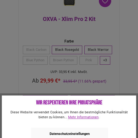
OXVA - Xlim Pro 2 Kit
Farbe
Black Carbon
Black Rosegold
Black Warrior
Blue Python
Brown Python
Pink
+
3
UVP:
33,95 €
inkl. MwSt.
Ab
29,99 €*
33,95 €*
(11.66% gespart)
Wir respektieren Ihre Privatsphäre
Diese Website verwendet Cookies, um Ihnen die bestmögliche Funktionalität
bieten zu können...
Mehr Informationen
.
Datenschutzeinstellungen