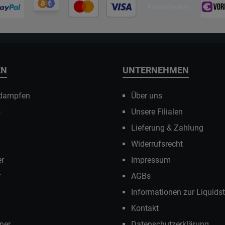
Klarna Pay Now
EN
UNTERNEHMEN
 dampfen
Über uns
s
Unsere Filialen
Lieferung & Zahlung
Widerrufsrecht
r
Impressum
r
AGBs
Informationen zur Liquids
Kontakt
ner
Datenschutzerklärung