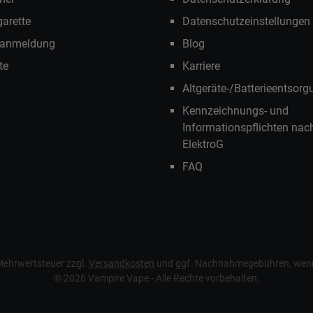
garette
Datenschutzeinstellungen
ranmeldung
Blog
te
Karriere
Altgeräte-/Batterieentsorg
Kennzeichnungs- und
Informationspflichten na
ElektroG
FAQ
. Mehrwertsteuer zzgl.
Versandkosten
und ggf. Nachnahmegebühren, wenn
© 2026 Vampire Vape - Alle Rechte vorbehalten.