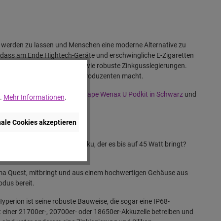
is werden zu lassen und Menschen eine moderne Alternative zu
odass am Ende Hightech-Geräte und erschwingliche E-Zigaretten
h hochwertige Materialien, wie robuste Zinkgusslegierungen.
ute zu einem der führenden Produzenten macht.
 Podkit in Silber
, den
Geek Vape Wenax U Podkit in Schwarz
und
..
Mehr Informationen
.
nale Cookies akzeptieren
räger mit festverbautem Akku, der es bis auf 45 Watt bringt?
odell ihre wahre Freude.
lema Quest, mitbringt und aus einem hochwertigen Gehäuse aus
odus bereit.
erion ist seine robuste Bauweise, die sogar eine IP68-
 einer 21700er-, 20700er- oder 18650er-Akkuzelle betreiben und