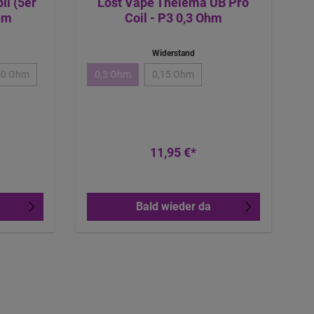
il (5er
Lost Vape Thelema UB Pro
hm
Coil - P3 0,3 Ohm
Widerstand
,0 Ohm
0,3 Ohm
0,15 Ohm
11,95 €*
Bald wieder da