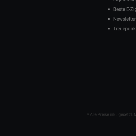
Beste E-Zi
Newslette
Treuepunk
* Alle Preise inkl. gesetzl