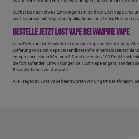
es auf eine Leistung von 100 Watt bringen. Auch das Design des L
Suchst Du nach etwas Extravagantem, sind der Lost Vape Ursa u
sind, kommen mit eleganten Applikationen aus Leder, Holz und spe
Bestelle jetzt Lost Vape bei Vampire Vape
Lass Dich von der Auswahl bei
Vampire Vape
an Akkuträgern, Star
Lieferung von Lost Vape versandkostenfrei innerhalb Deutschlan
entsprechen einem Wert von 5 € und die ersten 100 Punkte schenke
die fortlaufenden Entwicklungen bei Lost Vape angeht, sondern sich
Bezahloptionen zur Auswahl.
Alle Fragen zu Lost Vape beantworten wir Dir gerne telefonisch, p