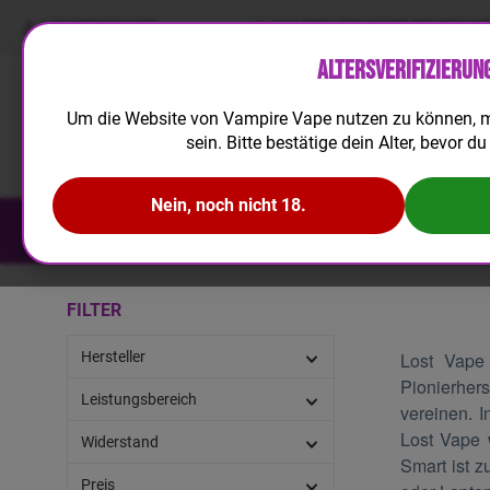
LIQUIDRECHNER
100 TREUEPUNKTE BEI REGIS
Altersverifizierun
Um die Website von Vampire Vape nutzen zu können, m
sein. Bitte bestätige dein Alter, bevor du 
Nein, noch nicht 18.
NEUHEITEN
E-LIQUID
AROMA
FILTER
Hersteller
Lost Vape 
Pionierhers
Leistungsbereich
vereinen. 
Lost Vape 
Widerstand
Smart ist 
Preis