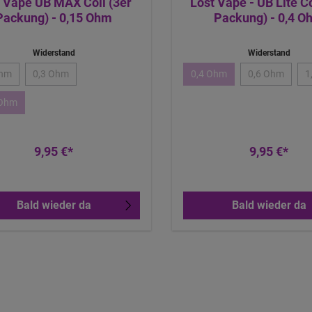
 Vape UB MAX Coil (3er
Lost Vape - UB Lite Co
Packung) - 0,15 Ohm
Packung) - 0,4 O
Widerstand
Widerstand
Ohm
0,3 Ohm
0,4 Ohm
0,6 Ohm
1
 Ohm
9,95 €*
9,95 €*
Bald wieder da
Bald wieder da