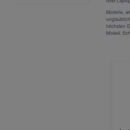
oder Laptop
Modelle, w
unglaublic
höchsten D
Modell. Sc