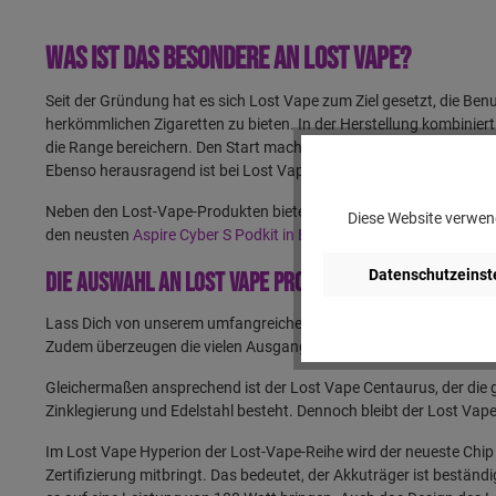
Was ist das Besondere an Lost Vape?
Seit der Gründung hat es sich Lost Vape zum Ziel gesetzt, die Be
herkömmlichen Zigaretten zu bieten. In der Herstellung kombini
die Range bereichern. Den Start machte dafür der Lost Vape Ques
Ebenso herausragend ist bei Lost Vape die Verarbeitung und der
Neben den Lost-Vape-Produkten bieten wir dir darüber hinaus Pro
Diese Website verwend
den neusten
Aspire Cyber S Podkit in Blau
.
Datenschutzeinst
Die Auswahl an Lost Vape Produkten
Lass Dich von unserem umfangreichen Sortiment überraschen. Wie 
Zudem überzeugen die vielen Ausgangsmodi, die Du über das 0,69 Z
Gleichermaßen ansprechend ist der Lost Vape Centaurus, der die 
Zinklegierung und Edelstahl besteht. Dennoch bleibt der Lost Vap
Im Lost Vape Hyperion der Lost-Vape-Reihe wird der neueste Chip
Zertifizierung mitbringt. Das bedeutet, der Akkuträger ist bestä