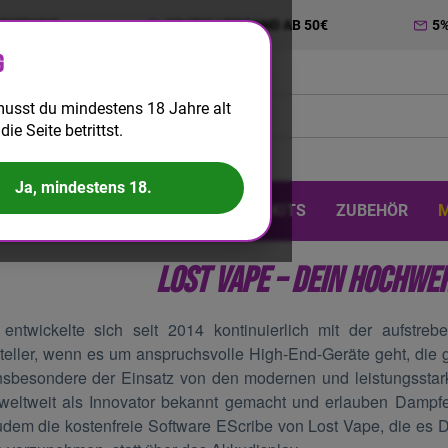
TRIERUNG
GRATIS VERSAND AB 50€
5
g
usst du mindestens 18 Jahre alt
die Seite betrittst.
Ja, mindestens 18.
 & DIY
EINWEG
BIG PUFF
KITS
ZUBEHÖR
LOST VAPE – DEIN HOCHWE
entwickelte sich seit 2014 kontinuierlich mit der aufstre
teller, wenn es um anspruchsvolle High-End-Geräte geht, die g
Insbesondere der Einsatz von den modernen und leistungsst
weltweit als Innovator bekannt gemacht und erlauben Dampfern
zudem die kostenfreie Software EScribe von Lost Vape, die es