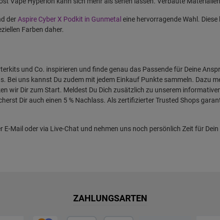
ost Vape Hyperion kann sich mehr als sehen lassen. Verbaute Materialien 
nd der
Aspire Cyber X Podkit in Gunmetal
eine hervorragende Wahl. Diese
ziellen Farben daher.
terkits und Co. inspirieren und finde genau das Passende für Deine Ansp
ds. Bei uns kannst Du zudem mit jedem Einkauf Punkte sammeln. Dazu m
n wir Dir zum Start. Meldest Du Dich zusätzlich zu unserem informativen
erst Dir auch einen 5 % Nachlass. Als zertifizierter Trusted Shops garanti
er E-Mail oder via Live-Chat und nehmen uns noch persönlich Zeit für Dein
ZAHLUNGSARTEN