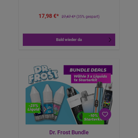
Sanftheit für den perfekten Zug. Die Mesh-Coils
garantieren ein geschmeidiges Dampferlebnis,
17,98 €*
während die LED-Batterieanzeige stets über den
27,47 €*
(35% gespart)
Ladestand informiert. Dank der revolutionären
Twist-n-Click-Pods kannst du die
Geschmacksrichtungen mit nur einem Dreh
wechseln – bequem und vielseitig zugleich.
Bald wieder da
Twist-n-Click: Einfacher Geschmackswechsel14
Geschmacksoptionen für
AbwechslungWiederaufladbare 950-mAh-
Batterie für langanhaltenden Genuss4x
vorgefüllte, auslaufsichere 2-ml-Pods20 mg/ml
Nic Salt für einen sanften, intensiven ZugBis zu
2400 Züge (600 Züge pro Pod)Optimiertes MTL-
Dampfen für ein erstklassiges ErlebnisLED-
Batterieanzeige für klare StatusupdatesType-C-
Ladung für schnelles und bequemes
AufladenMesh-Coils für herausragenden
Geschmack und DampfproduktionFeatures:
Dr. Frost Bundle