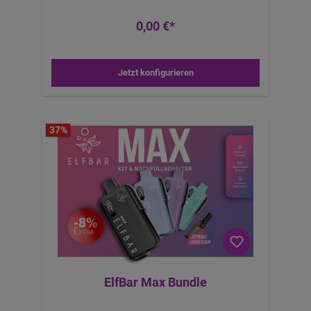
Refill-Konzept: 10-ml Nachfüllbehälter mit
schlanker Spitze + Pod-Port mit Dichtlippe =
0,00 €*
schnelles, präzises, nahezu kleckerfreies
Befüllen. Alltag ist, was täglich funktioniert. All-
Day-Komfort: Nikotinsalz (20 mg) ist für Pod-
Systeme gemacht: weiches Halsgefühl, klare
Jetzt konfigurieren
Sättigung – ohne unnötige Rauigkeit. So bleibt
das Erlebnis den ganzen Tag angenehm. Schutz
& Sicherheit: Kurzschluss-, Überhitzungs-,
Über-/Tiefentladeschutz arbeiten im
Hintergrund. Du konzentrierst dich auf
37
%
Geschmack; die Elektronik erledigt den Rest.
Zukunftsfähigkeit: Das Ökosystem ist auf
Erweiterbarkeit angelegt – neue
Geschmacksvarianten im Nachfüllbehälter,
angepasste Pods, Feintuning über Airflow und
Leistung. Heute starten, morgen skalieren.
Feintuning für dein perfektes Setup Airflow:
MTL-freundlich (enger) für dichte, „kompakte“
Züge und maximale Aromendefinition; etwas
offener für mehr Frische, längere Linie und
kühleren Abgang. Zuglänge: Kürzer für Punch
und Fokus, etwas länger für seidigere Textur.
ElfBar Max Bundle
Refill-Routine: Lieber früher nachfüllen als „auf
Reserve fahren“ – so bleibt die Watte vollständig