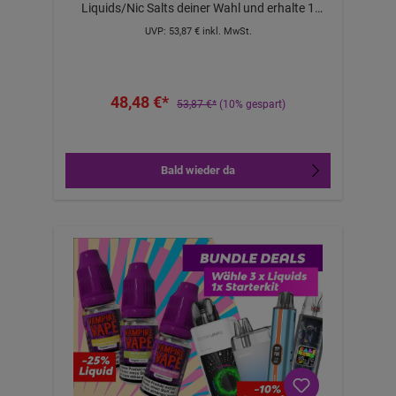
Liquids/Nic Salts deiner Wahl und erhalte 1
kompatibles Pod-Gerät 10% günstiger dazu –
UVP:
53,87 €
inkl. MwSt.
ideal als Upgrade für dich oder als Geschenk für
Lieblingsmenschen. Limitiert & nur solange der
Vorrat reicht. Warum dieses Bundle? 3×
Overdosed – kräftige, klare Profile von fruchtig
48,48 €*
bis dessertig, entwickelt für intensiven
53,87 €*
(10% gespart)
Geschmack. 1 Gerät 10%– ein passendes,
einsteigerfreundliches Pod-System Sofort
startklar – einfach Pods/Coils einsetzen,
befüllen und genießen. Preisvorteil – mit echtem
Bald wieder da
Mehrwert gegenüber Einzelkauf. So
funktioniert’s Lege 3 Overdosed (Sorten und
Stärken nach Wahl) in den Warenkorb. Wähle ein
Gerät aus. Zur Kasse gehen & Vorteil sichern –
fertig!