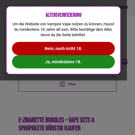
LIQUIDRECHNER
GRATIS VERSAND AB 50€
KONTAKT
Altersverifizierung
Um die Website von Vampire Vape nutzen zu können, musst
du mindestens 18 Jahre alt sein. Bitte bestätige dein Alter,
bevor du die Seite betrittst.
Nein, noch nicht 18.
Ja, mindestens 18.
Filter
E-Zigarette Bundles – Vape Sets &
Sparpakete günstig kaufen