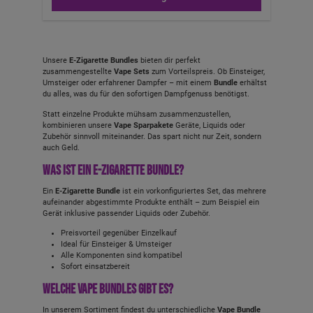
Unsere
E-Zigarette Bundles
bieten dir perfekt
zusammengestellte
Vape Sets
zum Vorteilspreis. Ob Einsteiger,
Umsteiger oder erfahrener Dampfer – mit einem
Bundle
erhältst
du alles, was du für den sofortigen Dampfgenuss benötigst.
Statt einzelne Produkte mühsam zusammenzustellen,
kombinieren unsere
Vape Sparpakete
Geräte, Liquids oder
Zubehör sinnvoll miteinander. Das spart nicht nur Zeit, sondern
auch Geld.
Was ist ein E-Zigarette Bundle?
Ein
E-Zigarette Bundle
ist ein vorkonfiguriertes Set, das mehrere
aufeinander abgestimmte Produkte enthält – zum Beispiel ein
Gerät inklusive passender Liquids oder Zubehör.
Preisvorteil gegenüber Einzelkauf
Ideal für Einsteiger & Umsteiger
Alle Komponenten sind kompatibel
Sofort einsatzbereit
Welche Vape Bundles gibt es?
In unserem Sortiment findest du unterschiedliche
Vape Bundle