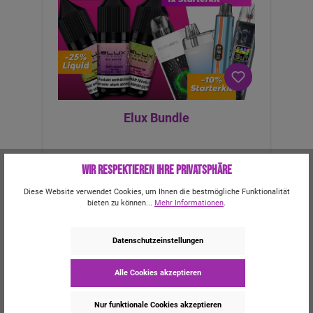
Dampfen für ein erstklassiges ErlebnisLED-
Batterieanzeige für klare StatusupdatesType-C-
Ladung für schnelles und bequemes
AufladenMesh-Coils für herausragenden
Geschmack und DampfproduktionFeatures:
Elux Bundle
Wir respektieren Ihre Privatsphäre
Diese Website verwendet Cookies, um Ihnen die bestmögliche Funktionalität
bieten zu können...
Mehr Informationen
.
Datenschutzeinstellungen
0,00 €*
Alle Cookies akzeptieren
Nur funktionale Cookies akzeptieren
Jetzt konfigurieren