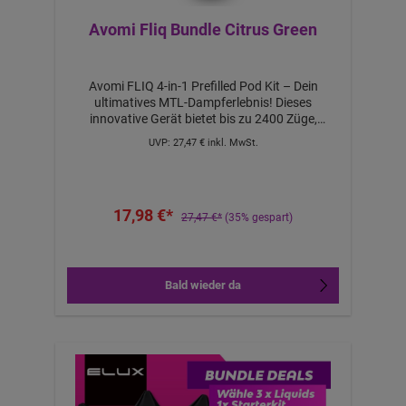
Avomi Fliq Bundle Citrus Green
Avomi FLIQ 4-in-1 Prefilled Pod Kit – Dein
ultimatives MTL-Dampferlebnis! Dieses
innovative Gerät bietet bis zu 2400 Züge,
unterstützt durch eine wiederaufladbare 950-
UVP:
27,47 €
inkl. MwSt.
mAh-Batterie, die dich den ganzen Tag begleitet.
Mit 20 mg/ml Nic Salt vereint es Stärke und
Sanftheit für den perfekten Zug. Die Mesh-Coils
garantieren ein geschmeidiges Dampferlebnis,
17,98 €*
während die LED-Batterieanzeige stets über den
27,47 €*
(35% gespart)
Ladestand informiert. Dank der revolutionären
Twist-n-Click-Pods kannst du die
Geschmacksrichtungen mit nur einem Dreh
wechseln – bequem und vielseitig zugleich.
Bald wieder da
Twist-n-Click: Einfacher Geschmackswechsel14
Geschmacksoptionen für
AbwechslungWiederaufladbare 950-mAh-
Batterie für langanhaltenden Genuss4x
vorgefüllte, auslaufsichere 2-ml-Pods20 mg/ml
Nic Salt für einen sanften, intensiven ZugBis zu
2400 Züge (600 Züge pro Pod)Optimiertes MTL-