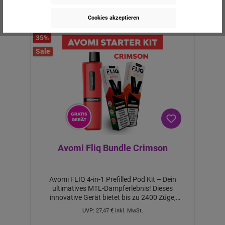
Cookies akzeptieren
35
%
Sale
Avomi Fliq Bundle Crimson
Avomi FLIQ 4-in-1 Prefilled Pod Kit – Dein
ultimatives MTL-Dampferlebnis! Dieses
innovative Gerät bietet bis zu 2400 Züge,
unterstützt durch eine wiederaufladbare 950-
UVP:
27,47 €
inkl. MwSt.
mAh-Batterie, die dich den ganzen Tag begleitet.
Mit 20 mg/ml Nic Salt vereint es Stärke und