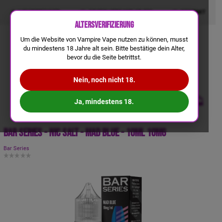
LIQUIDRECHNER
GRATIS VERSAND AB 50€
KONTAKT
Altersverifizierung
Um die Website von Vampire Vape nutzen zu können, musst
du mindestens 18 Jahre alt sein. Bitte bestätige dein Alter,
bevor du die Seite betrittst.
Nein, noch nicht 18.
Ja, mindestens 18.
a
b
Bar Series - Nic Salt - Mad Blue - 10ml 10mg
7,
1
9
€
Bar Series
-
B
ei
m
K
a
uf
v
o
n
4
S
tü
c
k