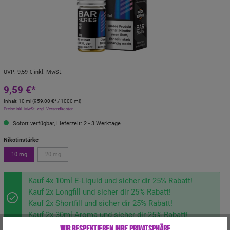
UVP:
9,59 €
inkl. MwSt.
9,59 €*
Inhalt:
10 ml
(
959,00 €
* / 1000 ml)
Preise inkl. MwSt. zzgl. Versandkosten
Sofort verfügbar, Lieferzeit: 2 - 3 Werktage
Nikotinstärke
10 mg
20 mg
Kauf 4x 10ml E-Liquid und sicher dir 25% Rabatt!
Kauf 2x Longfill und sicher dir 25% Rabatt!
Kauf 2x Shortfill und sicher dir 25% Rabatt!
Kauf 2x 30ml Aroma und sicher dir 25% Rabatt!
Wir respektieren Ihre Privatsphäre