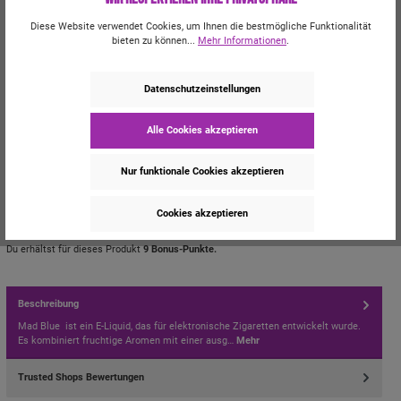
In den Warenkorb
Diese Website verwendet Cookies, um Ihnen die bestmögliche Funktionalität
bieten zu können...
Mehr Informationen
.
CLP-/REACH-Hinweise
Datenschutzeinstellungen
Bitte beachten Sie die Gefahrenhinweise zu diesem Artikel.
Mehr dazu.
Alle Cookies akzeptieren
Signalwort: Achtung!
Nur funktionale Cookies akzeptieren
Zum Merkzettel hinzufügen
Cookies akzeptieren
Produktnummer:
T42202
Hersteller:
Bar Series
Du erhältst für dieses Produkt
9 Bonus-Punkte.
Beschreibung
Mad Blue ist ein E-Liquid, das für elektronische Zigaretten entwickelt wurde.
Es kombiniert fruchtige Aromen mit einer ausg…
Mehr
Trusted Shops Bewertungen